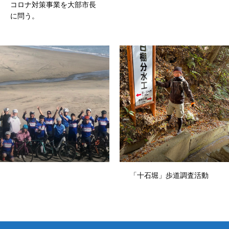
コロナ対策事業を大部市長
に問う。
お知らせ
ホーム
プロフィール
政策
事務所
お知らせ
「十石堀」歩道調査活動